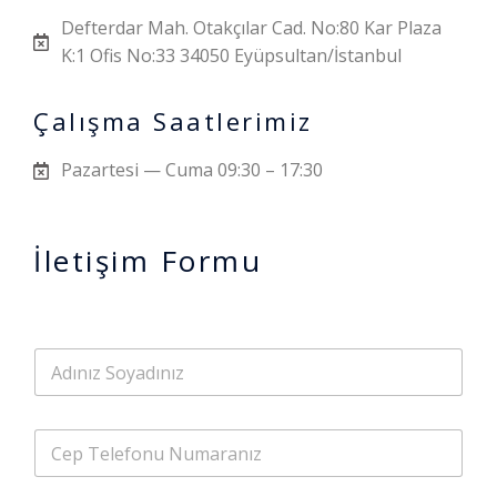
Defterdar Mah. Otakçılar Cad. No:80 Kar Plaza
K:1 Ofis No:33 34050 Eyüpsultan/İstanbul
Çalışma Saatlerimiz
Pazartesi — Cuma 09:30 – 17:30
İletişim Formu
A
d
ı
n
C
ı
e
z
p
S