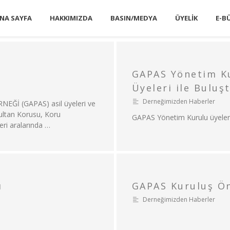
NA SAYFA
HAKKIMIZDA
BASIN/MEDYA
ÜYELIK
E-B
GAPAS Yönetim Ku
Üyeleri ile Buluş
Derneğimizden Haberler
İ (GAPAS) asil üyeleri ve
ltan Korusu, Koru
GAPAS Yönetim Kurulu üyelerim
eri aralarında …
ı
GAPAS Kuruluş Ön
Derneğimizden Haberler