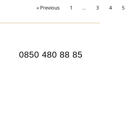
« Previous
1
…
3
4
5
0850 480 88 85