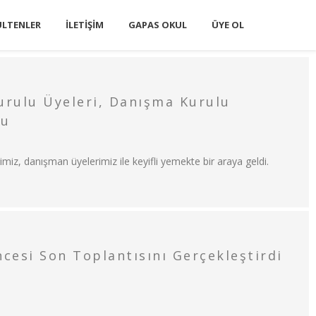
ÜLTENLER
İLETIŞIM
GAPAS OKUL
ÜYE OL
rulu Üyeleri, Danışma Kurulu
tu
iz, danışman üyelerimiz ile keyifli yemekte bir araya geldi.
cesi Son Toplantısını Gerçekleştirdi