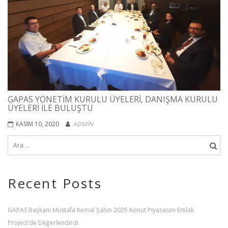
GAPAS YÖNETIM KURULU ÜYELERI, DANIŞMA KURULU
ÜYELERI ILE BULUŞTU
KASIM 10, 2020
ADMIN
Recent Posts
GAPAS Başkanı Mustafa Kemal Şahin 2025 Konut Piyasasını Emlak
Project’de Değerlendirdi