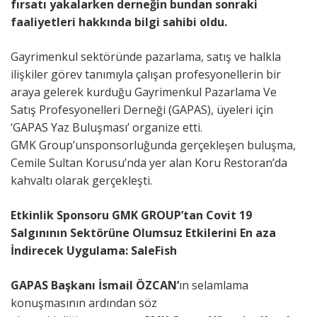
fırsatı yakala
rken
derneğin bundan sonraki
faaliyetleri hakkında bilgi sahibi oldu.
Gayrimenkul sektöründe pazarlama, satış ve halkla
ilişkiler görev tanımıyla çalışan profesyonellerin bir
araya gelerek kurduğu Gayrimenkul Pazarlama Ve
Satış Profesyonelleri Derneği (GAPAS), üyeleri için
‘GAPAS Yaz Buluşması’ organize etti.
GMK Group’unsponsorluğunda gerçekleşen buluşma,
Cemile Sultan Korusu’nda yer alan Koru Restoran’da
kahvaltı olarak gerçekleşti.
Etkinlik Sponsoru GMK
GROUP’tan
Covit
19
Salgınının
Sektörüne
Olumsuz Etkilerini En aza
İndirecek Uygulama
:
Sale
F
ish
GAPAS
B
aşkanı İsmail
ÖZCAN’
ın selamlama
konuşmasının ardından söz