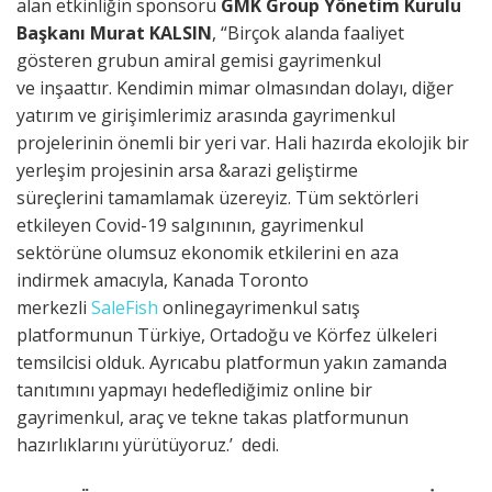
alan etkinliğin sponsoru
GMK
Group
Yönetim Kurulu
Başkanı
Murat K
ALSIN
, “Birçok alanda faaliyet
gösteren grubun amiral gemisi gayrimenkul
ve inşaattır. Kendimin mimar olmasından dolayı, diğer
yatırım ve girişimlerimiz arasında gayrimenkul
projelerinin önemli bir yeri var. Hali hazırda ekolojik bir
yerleşim projesinin arsa &arazi geliştirme
süreçlerini tamamlamak üzereyiz. Tüm sektörleri
etkileyen Covid-19 salgınının, gayrimenkul
sektörüne olumsuz ekonomik etkilerini en aza
indirmek amacıyla, Kanada Toronto
merkezli
SaleFish
onlinegayrimenkul satış
platformunun Türkiye, Ortadoğu ve Körfez ülkeleri
temsilcisi olduk. Ayrıcabu platformun yakın zamanda
tanıtımını yapmayı hedeflediğimiz online bir
gayrimenkul, araç ve tekne takas platformunun
hazırlıklarını yürütüyoruz.’ dedi.