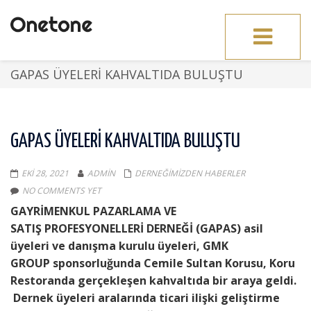
Toggle
navigation
GAPAS ÜYELERI KAHVALTIDA BULUŞTU
GAPAS ÜYELERI KAHVALTIDA BULUŞTU
EKI 28, 2021
ADMIN
DERNEĞIMIZDEN HABERLER
NO COMMENTS YET
GAYRİMENKUL PAZARLAMA
VE
SATIŞ
PROFESYONELLERİ DER
NEĞİ (GAPAS) asil
üyeleri ve danışma kurulu üyeleri, GMK
GROUP
spon
sorluğunda
Cemile Sultan Korusu
,
Koru
Restoranda
gerçekleşen
kahvaltıda bir araya geldi.
Dernek üyeleri aralarında ticari ilişki geliştirme