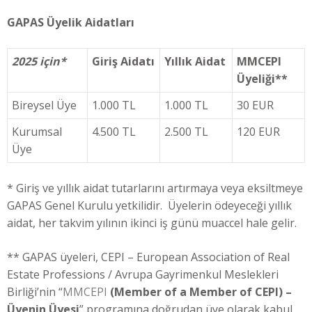
GAPAS Üyelik Aidatları
2025 için*
Giriş Aidatı
Yıllık Aidat
MMCEPI
Üyeliği**
Bireysel Üye
1.000 TL
1.000 TL
30 EUR
Kurumsal
4.500 TL
2.500 TL
120 EUR
Üye
* Giriş ve yıllık aidat tutarlarını artırmaya veya eksiltmeye
GAPAS Genel Kurulu yetkilidir. Üyelerin ödeyeceği yıllık
aidat, her takvim yılının ikinci iş günü muaccel hale gelir.
** GAPAS üyeleri, CEPI – European Association of Real
Estate Professions / Avrupa Gayrimenkul Meslekleri
Birliği’nin “
MMCEPI
(Member of a Member of CEPI) –
Üyenin Üyesi
” programına doğrudan üye olarak kabul