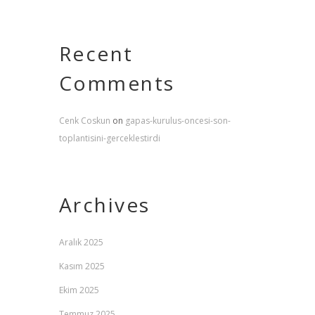
Recent
Comments
Cenk Coskun
on
gapas-kurulus-oncesi-son-
toplantisini-gerceklestirdi
Archives
Aralık 2025
Kasım 2025
Ekim 2025
Temmuz 2025