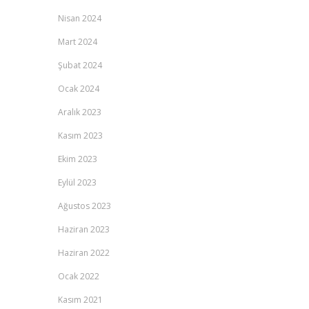
Nisan 2024
Mart 2024
Şubat 2024
Ocak 2024
Aralık 2023
Kasım 2023
Ekim 2023
Eylül 2023
Ağustos 2023
Haziran 2023
Haziran 2022
Ocak 2022
Kasım 2021