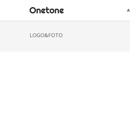
A
LOGO&FOTO