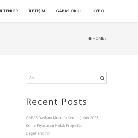
ÜLTENLER
İLETIŞIM
GAPAS OKUL
ÜYE OL
HOME
/
Recent Posts
GAPAS Başkanı Mustafa Kemal Şahin 2025
Konut Piyasasını Emlak Project’de
Değerlendirdi