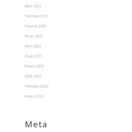
Ekim 2021
Temmuz 2021
Haziran 2021
Nisan 2021
Mart 2021
Ocak 2021
Kasım 2020
Eylül 2020
Temmuz 2020
Mayıs 2020
Meta