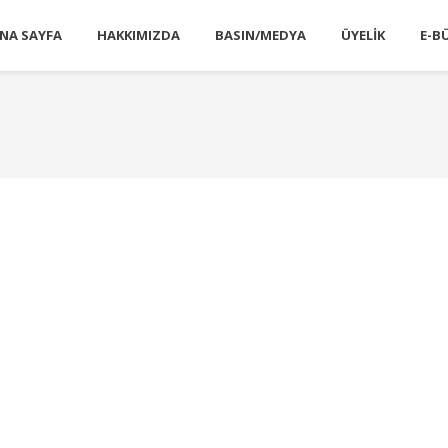
NA SAYFA
HAKKIMIZDA
BASIN/MEDYA
ÜYELIK
E-B