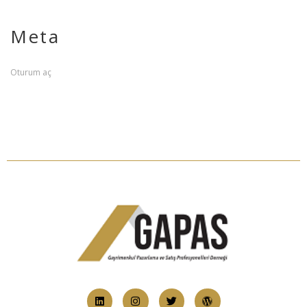
Meta
Oturum aç