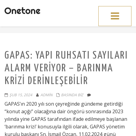
Toggle
navigation
GAPAS: YAPI RUHSATI SAYILARI
ALARM VERIYOR – BARINMA
KRIZI DERINLEŞEBILIR
ŞUB 15, 2024
ADMIN
BASINDA BIZ
GAPAS’ın 2020 yılı son çeyreğinde gündeme getirdiği
“konut açığı” olacağına dair öngörü sonrasında 2023
yılında yine GAPAS tarafından ifade edilmeye başlanan
‘barınma krizi’ konusuyla ilgili olarak, GAPAS yönetim
kurulu başkanı Sn. İsmail Özcan, 11.02.2024 günü