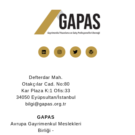
Defterdar Mah.
Otakçılar Cad. No:80
Kar Plaza K:1 Ofis:33
34050 Eyüpsultan/İstanbul
bilgi@gapas.org.tr
GAPAS
Avrupa Gayrimenkul Meslekleri
Birliği -