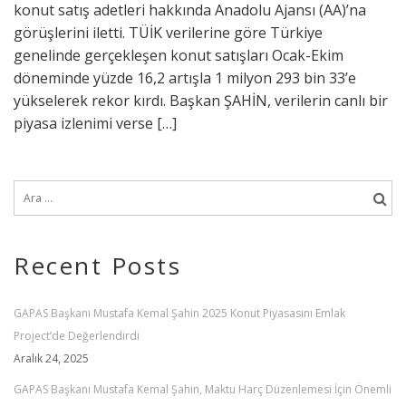
konut satış adetleri hakkında Anadolu Ajansı (AA)’na
görüşlerini iletti. TÜİK verilerine göre Türkiye
genelinde gerçekleşen konut satışları Ocak-Ekim
döneminde yüzde 16,2 artışla 1 milyon 293 bin 33’e
yükselerek rekor kırdı. Başkan ŞAHİN, verilerin canlı bir
piyasa izlenimi verse […]
Recent Posts
GAPAS Başkanı Mustafa Kemal Şahin 2025 Konut Piyasasını Emlak
Project’de Değerlendirdi
Aralık 24, 2025
GAPAS Başkanı Mustafa Kemal Şahin, Maktu Harç Düzenlemesi İçin Önemli