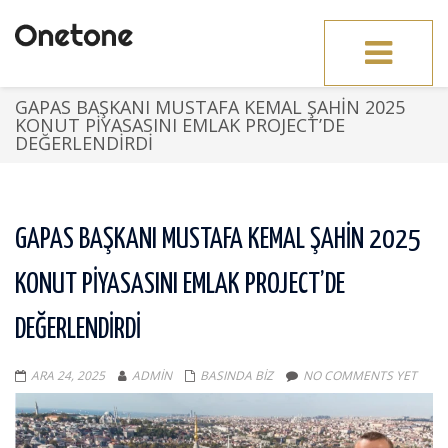
Toggle
navigation
GAPAS BAŞKANI MUSTAFA KEMAL ŞAHIN 2025
KONUT PIYASASINI EMLAK PROJECT’DE
DEĞERLENDIRDI
GAPAS BAŞKANI MUSTAFA KEMAL ŞAHIN 2025
KONUT PIYASASINI EMLAK PROJECT’DE
DEĞERLENDIRDI
ARA 24, 2025
ADMIN
BASINDA BIZ
NO COMMENTS YET