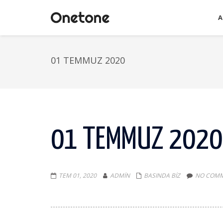
A
01 TEMMUZ 2020
01 TEMMUZ 2020
TEM 01, 2020
ADMIN
BASINDA BIZ
NO COMM