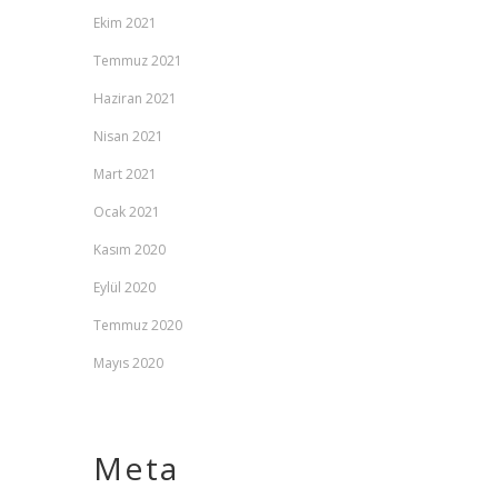
Ekim 2021
Temmuz 2021
Haziran 2021
Nisan 2021
Mart 2021
Ocak 2021
Kasım 2020
Eylül 2020
Temmuz 2020
Mayıs 2020
Meta