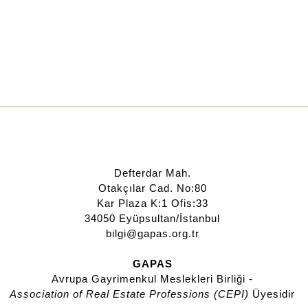
Defterdar Mah.
Otakçılar Cad. No:80
Kar Plaza K:1 Ofis:33
34050 Eyüpsultan/İstanbul
bilgi@gapas.org.tr
GAPAS
Avrupa Gayrimenkul Meslekleri Birliği -
Association of Real Estate Professions (CEPI)
Üyesidir